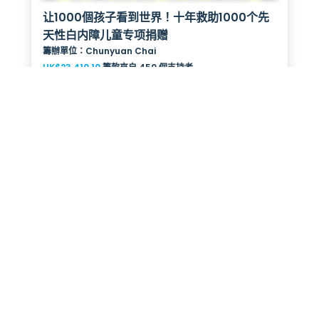
让1000個孩子看到世界！十年救助1000个先
天性白内障儿童专项捐赠
籌辦單位：Chunyuan Chai
HK$23,410.10
籌款來自 450 個支持者
籌款進度：8%