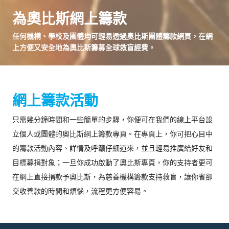
為奧比斯網上籌款
任何機構、學校及團體均可輕易透過奧比斯團體籌款網頁，在網
上方便又安全地為奧比斯籌募全球救盲經費。
網上籌款活動
只需幾分鐘時間和一些簡單的步驟，你便可在我們的線上平台設
立個人或團體的奧比斯網上籌款專頁。在專頁上，你可把心目中
的籌款活動內容、詳情及呼籲仔細道來，並且輕易推廣給好友和
目標募捐對象；一旦你成功啟動了奧比斯專頁，你的支持者更可
在網上直接捐款予奧比斯，為慈善機構籌款支持救盲，讓你省卻
交收善款的時間和煩惱，流程更方便容易。