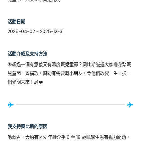
活動日期
2025-04-02 - 2025-12-31
活動介紹及支持方法
🌟想過一個有意義又有溫度嘅兒童節？奧比斯誠邀大家喺嚟緊嘅
兒童節一齊捐款，幫助有需要嘅小朋友，令他們改變一生，換一
個光明未來！👶❤️
我支持奧比斯的原因
喺蒙古，大約有14% 年齡介乎 6 至 18 歲嘅學生患有視力問題，