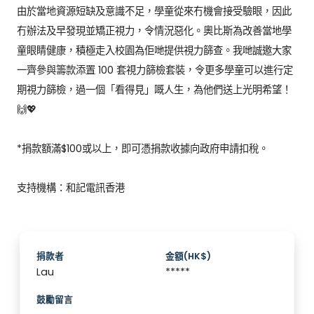
由於當地資源短缺及意識不足，學童從來冇機會接受驗眼，因此
冇辦法及早發現並矯正視力，令情況惡化。奧比斯為改善當地學
童眼睛健康，積極走入校園為佢哋提供視力篩查。我哋誠邀大家
一齊參與籌款添置 100 套視力篩檢套裝，令更多學童可以進行定
期視力篩檢，過一個「看得見」嘅人生，為他們送上光明希望！ 
🙌💖

*捐款額滿$100或以上，即可憑捐款收據向政府申請扣稅。

支持機構：和記電訊香港
捐款者
金額(HK$)
Lau
*****
鼓勵留言