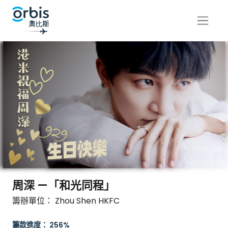
周深 —「和光同程」
籌辦單位： Zhou Shen HKFC
籌款進度： 256%