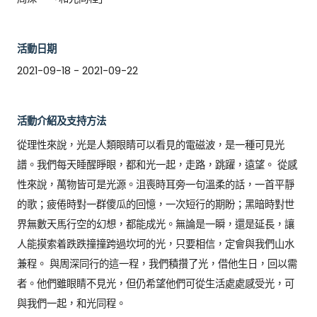
活動日期
2021-09-18 - 2021-09-22
活動介紹及支持方法
從理性來說，光是人類眼睛可以看見的電磁波，是一種可見光
譜。我們每天睡醒睜眼，都和光一起，走路，跳躍，遠望。 從感
性來說，萬物皆可是光源。沮喪時耳旁一句溫柔的話，一首平靜
的歌；疲倦時對一群傻瓜的回憶，一次短行的期盼；黑暗時對世
界無數天馬行空的幻想，都能成光。無論是一瞬，還是延長，讓
人能摸索着跌跌撞撞跨過坎坷的光，只要相信，定會與我們山水
兼程。 與周深同行的這一程，我們積攢了光，借他生日，回以需
者。他們雖眼睛不見光，但仍希望他們可從生活處處感受光，可
與我們一起，和光同程。