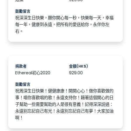
鼓勵留言
祝深深生日快樂，願你開心每一秒，快樂每一天，幸福
每一年，健康到永遠，把所有的愛送給你，永伴你左
右。
捐款者
金額(HK$)
Ethereal初心2020
929.00
鼓勵留言
祝周深生日快樂！健健康康！開開心心！做你喜歡做的
事！唱你喜歡唱的歌！永遠支持你！藉著這個開心的日
子幫助一些需要幫助的人是很有意義！記得深深説過：
永遠别忘記自己有光！永遠別忘記自己有夢！大家加油
啊！