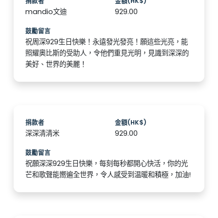
捐款者
金額(HK$)
mandio文迪
929.00
鼓勵留言
祝周深929生日快樂！永遠發光發亮！願這些光亮，能
照耀奧比斯的受助人，令他們重見光明，見識到深深的
美好、世界的美麗！
捐款者
金額(HK$)
深深清清米
929.00
鼓勵留言
祝願深深929生日快樂，每刻每秒都開心快活，你的光
芒和歌聲能嚮遍全世界，令人感受到温暖和積極，加油!