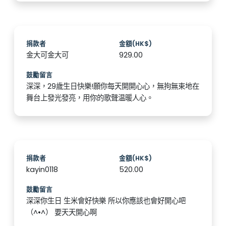
捐款者
金額(HK$)
金大可金大可
929.00
鼓勵留言
深深，29歲生日快樂!願你每天開開心心，無拘無束地在
舞台上發光發亮，用你的歌聲温暖人心。
捐款者
金額(HK$)
kayin0118
520.00
鼓勵留言
深深你生日 生米會好快樂 所以你應該也會好開心吧
（^•^） 要天天開心啊