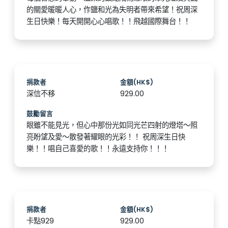
的關愛暖暖人心，作鹽和光為失明者帶來希望！祝周深
生日快樂！每天開開心心唱歌！！飛越國際舞台！！
捐款者
金額(HK$)
深信不移
929.00
鼓勵留言
眼雖不能見光，但心中那份光如同光芒四射的燈塔～照
亮盼望及愛～散發著耀眼的光彩！！ 祝周深生日快
樂！！唱自己喜愛的歌！！永遠支持你！！！
捐款者
金額(HK$)
卡點929
929.00