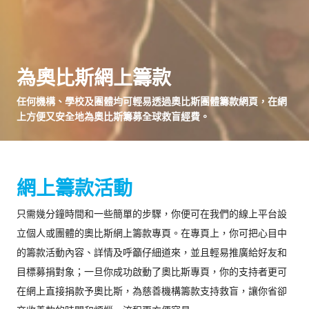
為奧比斯網上籌款
任何機構、學校及團體均可輕易透過奧比斯團體籌款網頁，在網
上方便又安全地為奧比斯籌募全球救盲經費。
網上籌款活動
只需幾分鐘時間和一些簡單的步驟，你便可在我們的線上平台設
立個人或團體的奧比斯網上籌款專頁。在專頁上，你可把心目中
的籌款活動內容、詳情及呼籲仔細道來，並且輕易推廣給好友和
目標募捐對象；一旦你成功啟動了奧比斯專頁，你的支持者更可
在網上直接捐款予奧比斯，為慈善機構籌款支持救盲，讓你省卻