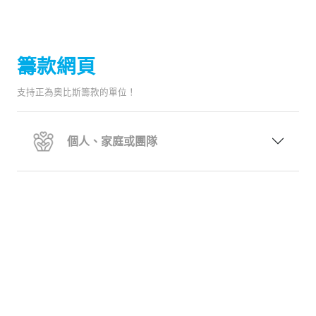
籌款網頁
支持正為奧比斯籌款的單位！
個人、家庭或團隊
公司、機構或宗教團體
學校、教育機構或團隊
正在進行籌款網頁