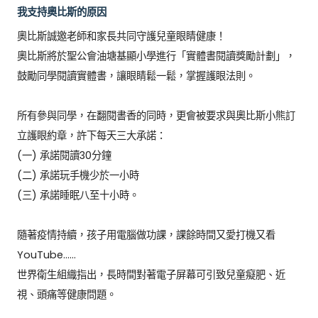
我支持奧比斯的原因
奧比斯誠邀老師和家長共同守護兒童眼睛健康！	

奧比斯將於聖公會油塘基顯小學進行「實體書閱讀獎勵計劃」，
鼓勵同學閱讀實體書，讓眼睛鬆一鬆，掌握護眼法則。	

所有參與同學，在翻閱書香的同時，更會被要求與奧比斯小熊訂
立護眼約章，許下每天三大承諾：	

(一) 承諾閱讀30分鐘	

(二) 承諾玩手機少於一小時	

(三) 承諾睡眠八至十小時。	

隨著疫情持續，孩子用電腦做功課，課餘時間又愛打機又看
YouTube……	

世界衛生組織指出，長時間對著電子屏幕可引致兒童癡肥、近
視、頭痛等健康問題。