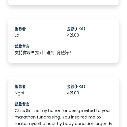
捐款者
金額(HK$)
Lo
421.00
鼓勵留言
支持你啊!!! 搵到 ! 賺到! 身體好！
捐款者
金額(HK$)
Ngai
421.00
鼓勵留言
Chris Sir, It is my honor for being invited to your
marathon fundraising. You inspired me to
make myself a healthy body condition urgently