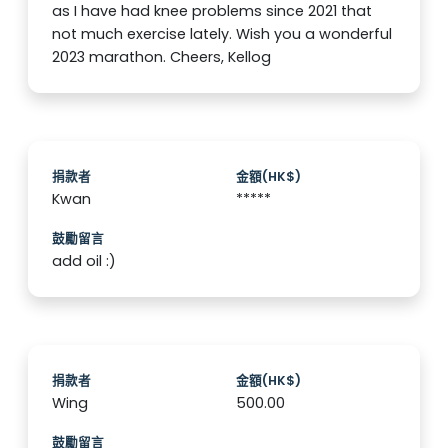
as I have had knee problems since 2021 that
not much exercise lately. Wish you a wonderful
2023 marathon. Cheers, Kellog
捐款者
金額(HK$)
Kwan
*****
鼓勵留言
add oil :)
捐款者
金額(HK$)
Wing
500.00
鼓勵留言