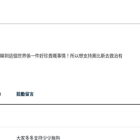
睇到這個世界係一件好珍貴嘅事情！所以想支持奧比斯去救治有
)
鼓勵留言
大家多多支持少少無拘