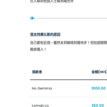
比人睇到色弱人士睇到嘅世界
我支持奧比斯的原因
自己都有近視，雖然未到睇唔到嘅地步！但知道眼睛
眼疾嘅人！
捐款者
金額(HK$
Ho Gemma
1000.00
Loman Lo
250.00