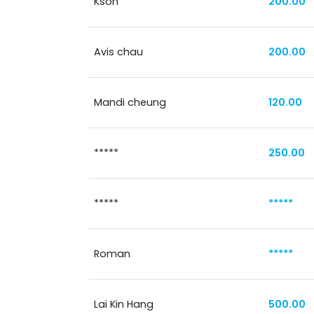
Kson
200.00
Avis chau
200.00
Mandi cheung
120.00
*****
250.00
*****
*****
Roman
*****
Lai Kin Hang
500.00