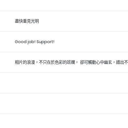
盡快重見光明
Good job! Support!
相片的浪漫，不只在於色彩的班斕， 卻可觸動心中幽玄，譜出不