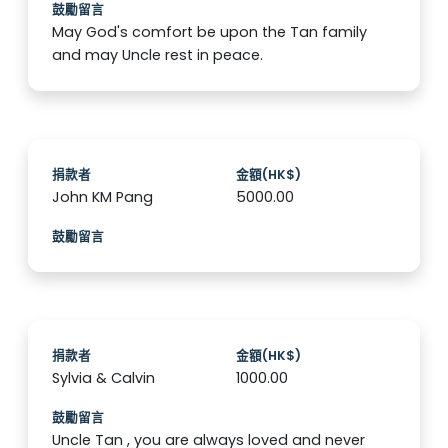
鼓勵留言
May God's comfort be upon the Tan family
and may Uncle rest in peace.
捐款者
金額(HK$)
John KM Pang
5000.00
鼓勵留言
捐款者
金額(HK$)
Sylvia & Calvin
1000.00
鼓勵留言
Uncle Tan , you are always loved and never