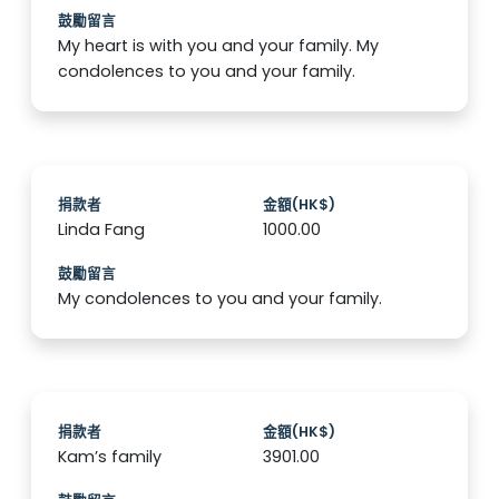
鼓勵留言
My heart is with you and your family. My
condolences to you and your family.
捐款者
金額(HK$)
Linda Fang
1000.00
鼓勵留言
My condolences to you and your family.
捐款者
金額(HK$)
Kam’s family
3901.00