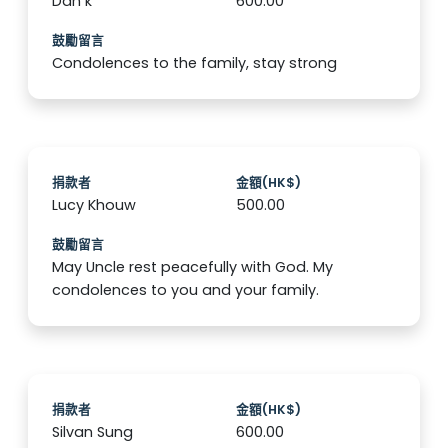
Dan k
600.00
鼓勵留言
Condolences to the family, stay strong
捐款者
金額(HK$)
Lucy Khouw
500.00
鼓勵留言
May Uncle rest peacefully with God. My
condolences to you and your family.
捐款者
金額(HK$)
Silvan Sung
600.00