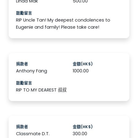
Linda Mak
500.00
鼓勵留言
RIP Uncle Tan! My deepest condolences to
Eugenie and family! Please take care!
捐款者
金額(HK$)
Anthony Fang
1000.00
鼓勵留言
RIP TO MY DEAREST 叔叔
捐款者
金額(HK$)
Classmate D.T.
300.00