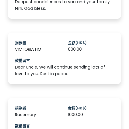
Deepest condolences to you and your family
Nini. God bless.
捐款者
金額(HK$)
VICTORIA HO
600.00
鼓勵留言
Dear Uncle, We will continue sending lots of
love to you. Rest in peace.
捐款者
金額(HK$)
Rosemary
1000.00
鼓勵留言