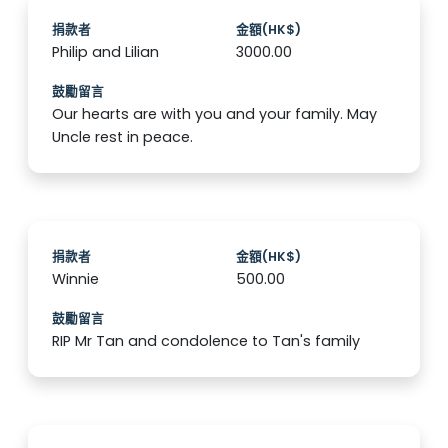
捐款者
金額(HK$)
Philip and Lilian
3000.00
鼓勵留言
Our hearts are with you and your family. May
Uncle rest in peace.
捐款者
金額(HK$)
Winnie
500.00
鼓勵留言
RIP Mr Tan and condolence to Tan's family