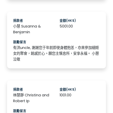
捐款者
金額(HK$)
小慧 Susanna &
5001.00
Benjamin
鼓勵留言
有洪uncle, 謝謝您于年前即使身體抱恙，亦來參加細姪
女的聚會，銘感於心。願您主懐息所，安享永福。 小慧
泣敬
捐款者
金額(HK$)
林慧靜 Christina and
1001.00
Robert Ip
鼓勵留言