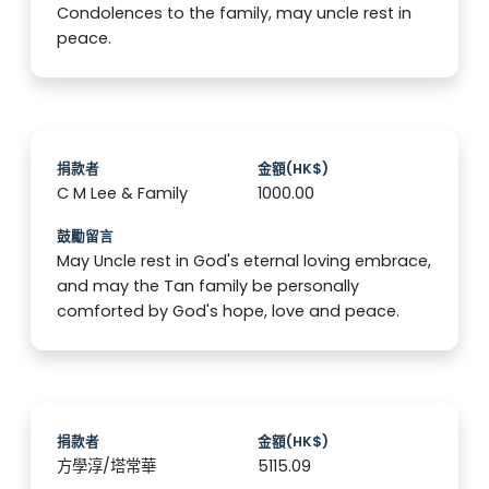
Condolences to the family, may uncle rest in
peace.
捐款者
金額(HK$)
C M Lee & Family
1000.00
鼓勵留言
May Uncle rest in God's eternal loving embrace,
and may the Tan family be personally
comforted by God's hope, love and peace.
捐款者
金額(HK$)
方學淳/塔常華
5115.09