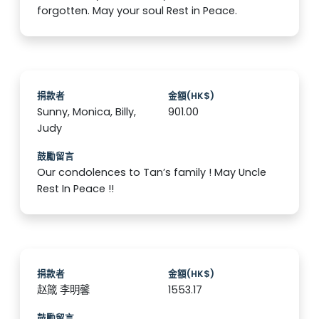
forgotten. May your soul Rest in Peace.
捐款者
金額(HK$)
Sunny, Monica, Billy,
901.00
Judy
鼓勵留言
Our condolences to Tan’s family ! May Uncle
Rest In Peace !!
捐款者
金額(HK$)
赵箴 李明馨
1553.17
鼓勵留言