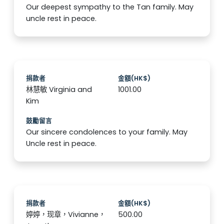
Our deepest sympathy to the Tan family. May
uncle rest in peace.
捐款者
金額(HK$)
林慧敏 Virginia and
1001.00
Kim
鼓勵留言
Our sincere condolences to your family. May
Uncle rest in peace.
捐款者
金額(HK$)
婷婷，现章，Vivianne，
500.00