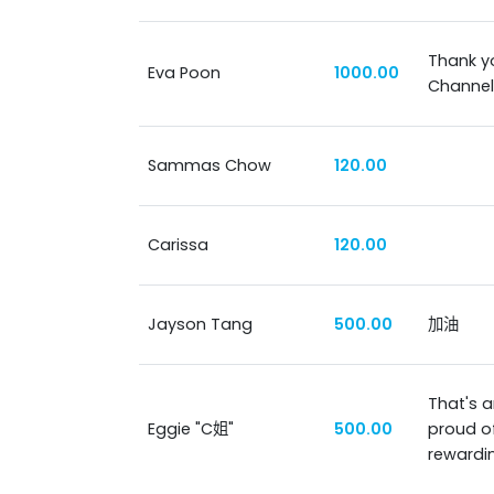
Thank y
Eva Poon
1000.00
Channel)
Sammas Chow
120.00
Carissa
120.00
Jayson Tang
500.00
加油
That's a
Eggie "C姐"
500.00
proud of
rewardi