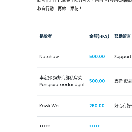
既然他們早已雲集了陣容強大，來自世界各地的醫療
救盲行動，再錦上添花！
捐款者
金額(HK$)
鼓勵留言
Natchow
500.00
Support 
李定邦 燒邦海鮮私房菜
500.00
支持 俊
Pongseafoodandgrill
Kowk Wai
250.00
好心有好
*****
*****