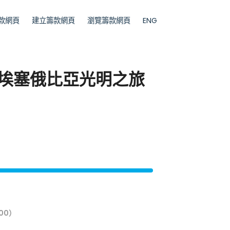
款網頁
建立籌款網頁
瀏覽籌款網頁
ENG
奧比斯埃塞俄比亞光明之旅
00）