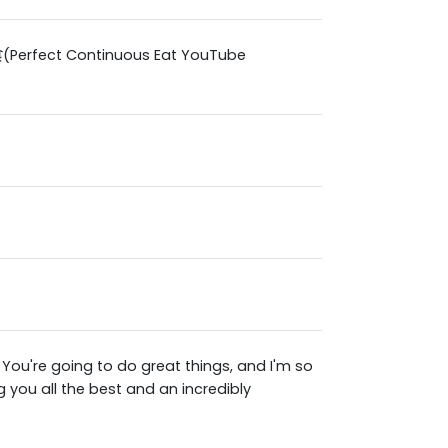
(Perfect Continuous Eat YouTube
 You're going to do great things, and I'm so
 you all the best and an incredibly