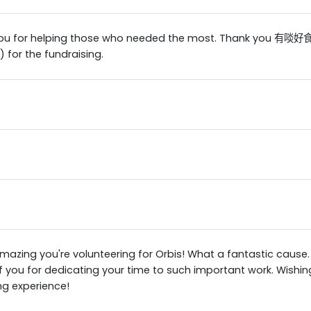
ou for helping those who needed the most. Thank you 有啖好食
 for the fundraising.
mazing you're volunteering for Orbis! What a fantastic cause.
 you for dedicating your time to such important work. Wishing
ng experience!