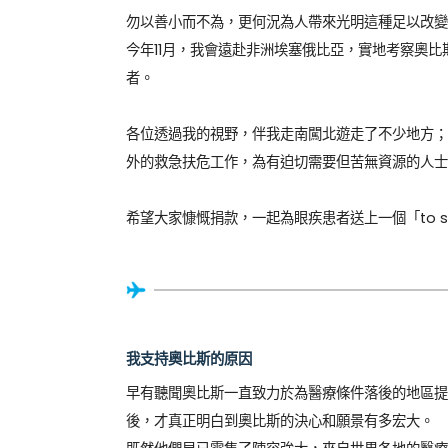
勿以善小而不為，更何況為人帶來光明這種足以改變
今年11月，我會遠赴非洲埃塞俄比亞，實地考察奧比斯
者。

各位透過我的視野，伴我走南闖北遊走了不少地方；
外的救急扶危工作，為有迫切需要但苦無資源的人士
希望大家慷慨捐款，一起為眼疾患者送上一個「to see, 
我支持奧比斯的原因
早有聽聞奧比斯一直致力於為醫療條件落後的地區提
後，才真正明白到奧比斯的決心和願景有多宏大。
