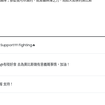
團隊；那麼我可以做的，就是盡綿薄之力，為如火如荼的奧比斯
Support!!!! Fighting🔥
哥@有啖好食 去為奧比斯做有意義嘅事情，加油！
報 支持！