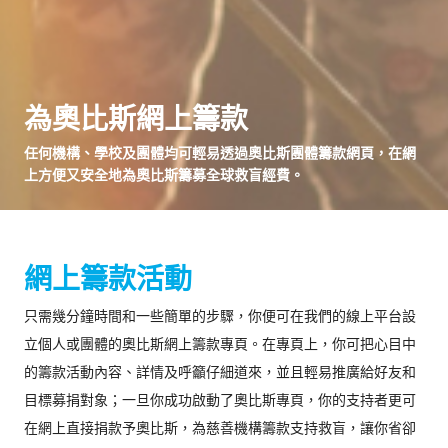
為奧比斯網上籌款
任何機構、學校及團體均可輕易透過奧比斯團體籌款網頁，在網
上方便又安全地為奧比斯籌募全球救盲經費。
網上籌款活動
只需幾分鐘時間和一些簡單的步驟，你便可在我們的線上平台設
立個人或團體的奧比斯網上籌款專頁。在專頁上，你可把心目中
的籌款活動內容、詳情及呼籲仔細道來，並且輕易推廣給好友和
目標募捐對象；一旦你成功啟動了奧比斯專頁，你的支持者更可
在網上直接捐款予奧比斯，為慈善機構籌款支持救盲，讓你省卻