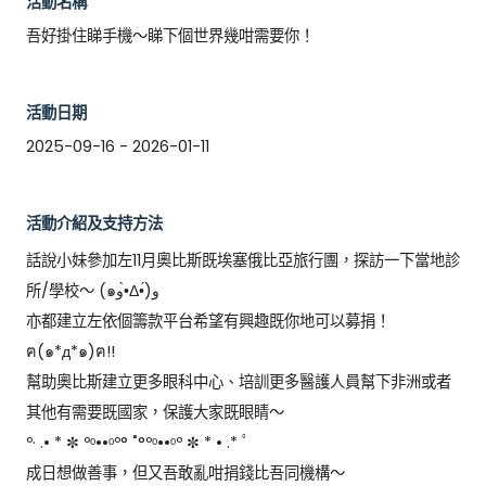
活動名稱
吾好掛住睇手機～睇下個世界幾咁需要你！
活動日期
2025-09-16 - 2026-01-11
活動介紹及支持方法
話說小妹參加左11月奧比斯既埃塞俄比亞旅行團，探訪一下當地診
所/學校～ (๑و•̀Δ•́)و 

亦都建立左依個籌款平台希望有興趣既你地可以募捐！
ฅ(๑*д*๑)ฅ!! 

幫助奧比斯建立更多眼科中心、⁠培訓更多醫護人員幫下非洲或者
其他有需要既國家，保護大家既眼睛～ 

º· .• * ✼ ºᵒ••ᵒº° ˚°ºᵒ••ᵒº ✼ * • .* ﾟ

成日想做善事，但又吾敢亂咁捐錢比吾同機構～
