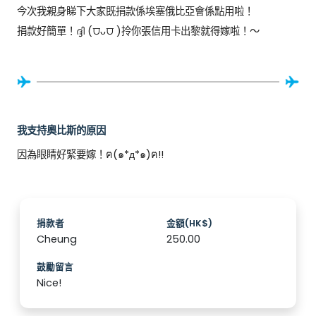
今次我親身睇下大家既捐款係埃塞俄比亞會係點用啦！

捐款好簡單！ദ്ദി (⩌ᴗ⩌ )拎你張信用卡出黎就得嫁啦！～
我支持奧比斯的原因
因為眼睛好緊要嫁！ฅ(๑*д*๑)ฅ!!
捐款者
金額(HK$)
Cheung
250.00
鼓勵留言
Nice!