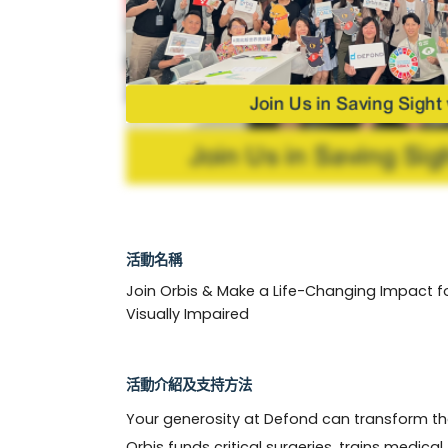
活動名稱
Join Orbis & Make a Life-Changing Impact f
Visually Impaired
活動介紹及支持方法
Your generosity at Defond can transform the l
Orbis funds critical surgeries, trains medica