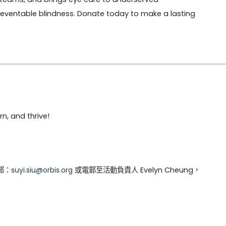
eventable blindness. Donate today to make a lasting 
n, and thrive!
郵：
suyi.siu@orbis.org
或電郵至活動負責人 Evelyn Cheung，