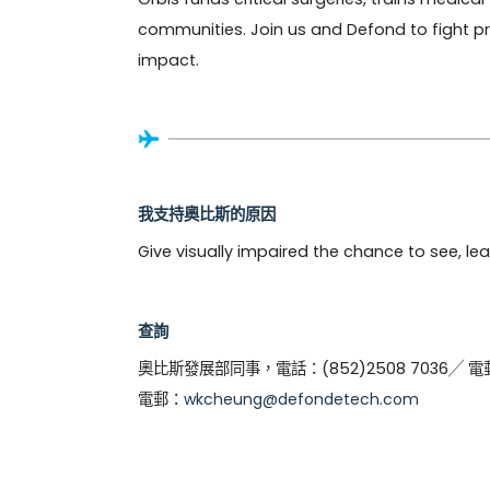
communities. Join us and Defond to fight pr
impact.
我支持奧比斯的原因
Give visually impaired the chance to see, lear
查詢
奧比斯發展部同事，電話：(852)2508 7036╱ 電
電郵：
wkcheung@defondetech.com