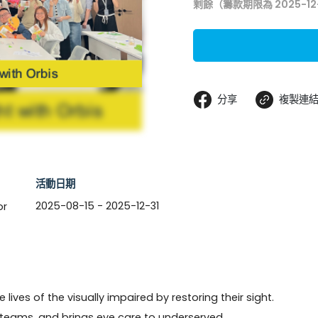
剩餘（籌款期限為 2025-12
分享
複製連
活動日期
2025-08-15 - 2025-12-31
or
ives of the visually impaired by restoring their sight. 
l teams, and brings eye care to underserved 