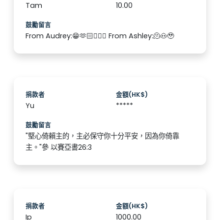
Tam
10.00
鼓勵留言
From Audrey:😁🫶🏻🏃🏼‍♀️ From Ashley:🫠🐽🥹
捐款者
金額(HK$)
Yu
*****
鼓勵留言
"堅心倚賴主的，主必保守你十分平安，因為你倚靠
主。"參 以賽亞書26:3
捐款者
金額(HK$)
Ip
1000.00