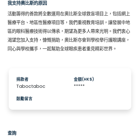
我支持奧比斯的原因
活動籌得的善款將全數運用在奧比斯全球救盲項目上，包括網上
醫療平台、地區性醫療項目等，我們重視教育培訓，讓發展中地
區的眼科醫療技術得以傳承，期望為更多人帶來光明。我們衷心
渴望您加入支持，慷慨捐助，奧比斯亦會到學校舉行護眼講座，
同心與學校攜手，一起幫助全球眼疾患者重見精彩世界。
捐款者
金額(HK$)
Taboctaboc
*****
鼓勵留言
查詢