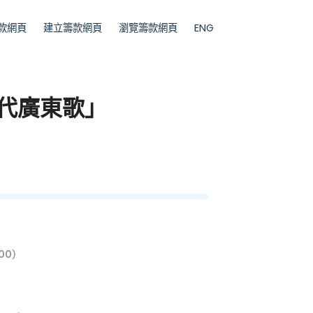
款網頁
建立籌款網頁
瀏覽籌款網頁
ENG
年代廣東歌」
00）