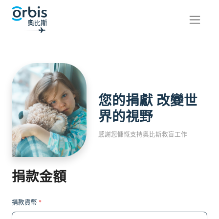
您的捐獻 改變世
界的視野
感謝您慷慨支持奧比斯救盲工作
捐款金額
捐款貨幣
*