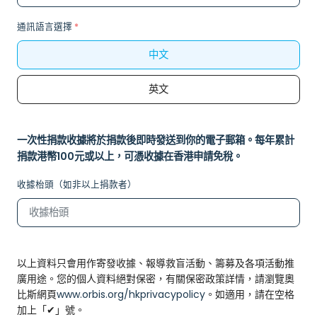
通訊語言選擇
*
中文
英文
一次性捐款收據將於捐款後即時發送到你的電子郵箱。每年累計
捐款港幣100元或以上，可憑收據在香港申請免稅。
收據枱頭（如非以上捐款者）
以上資料只會用作寄發收據、報導救盲活動、籌募及各項活動推
廣用途。您的個人資料絕對保密，有關保密政策詳情，請瀏覽奧
比斯網頁
www.orbis.org/hkprivacypolicy
。如適用，請在空格
加上「✔」號。