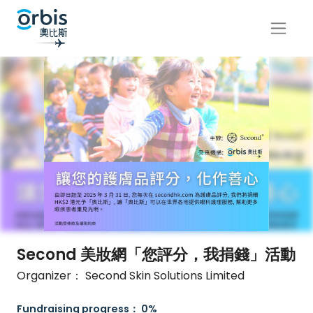
Second 美妝網「您評分，我捐錢」活動
Organizer： Second Skin Solutions Limited
Fundraising progress： 0%