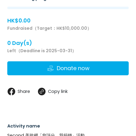
HK$0.00
Fundraised（Target：HK$10,000.00）
0 Day(s)
Left（Deadline is 2025-03-31）
Donate now
Share
Copy link
Activity name
Second 美妝網「您評分，我捐錢」活動