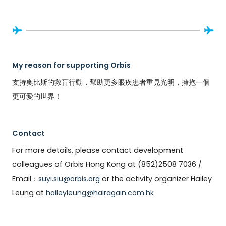
My reason for supporting Orbis
支持奧比斯的救盲行動，幫助更多眼疾患者重見光明，擁抱一個
更可愛的世界！
Contact
For more details, please contact development
colleagues of Orbis Hong Kong at (852)2508 7036 /
Email：
suyi.siu@orbis.org
or the activity organizer Hailey
Leung at
haileyleung@hairagain.com.hk