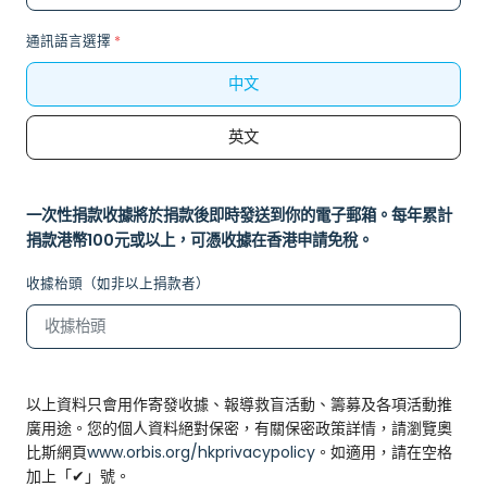
通訊語言選擇
*
中文
英文
一次性捐款收據將於捐款後即時發送到你的電子郵箱。每年累計
捐款港幣100元或以上，可憑收據在香港申請免稅。
收據枱頭（如非以上捐款者）
以上資料只會用作寄發收據、報導救盲活動、籌募及各項活動推
廣用途。您的個人資料絕對保密，有關保密政策詳情，請瀏覽奧
比斯網頁
www.orbis.org/hkprivacypolicy
。如適用，請在空格
加上「✔」號。