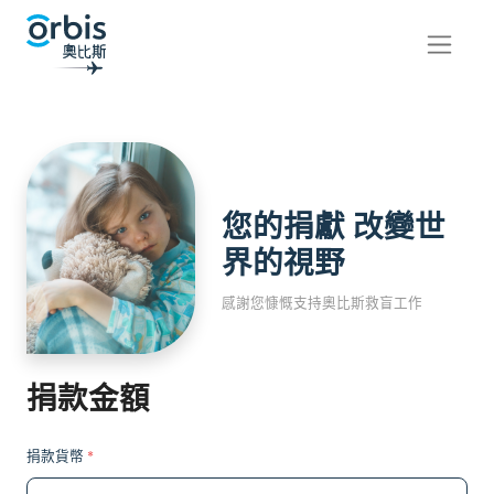
您的捐獻 改變世
界的視野
感謝您慷慨支持奧比斯救盲工作
捐款金額
捐款貨幣
*